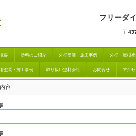
フリーダイヤル
〒43
概要
塗料のご紹介
外壁塗装・施工事例
外壁・屋根塗
場塗装・施工事例
取り扱い塗料会社
お問合せ
アクセ
内容
事
事