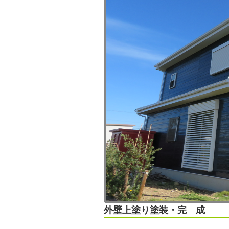
外壁上塗り塗装・完 成